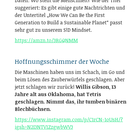
Daten: Wo steht die Menschheit? Wie der Titel
suggeriert: Es gibt einige gute Nachtrichten und
der Untertitel „How We Can Be the First
Generation to Build a Sustainable Planet“ passt
sehr gut zu unserem S!D Mindset.
https://amzn.to/3RGQNMM
Hoffnungsschimmer der Woche
Die Maschinen haben uns im Schach, im Go und
beim Lösen des Zauberwürfels geschlagen. Aber
jetzt schlagen wir zurück!
Willis Gibson, 13
Jahre alt aus Oklahoma, hat Tetris
geschlagen. Nimmt das, ihr tumben binären
Blechbüchsen.
https://www.instagram.com/p/C1rCN-1oUsH/?
igsh=N2I3NTV1ZzgwbWV3