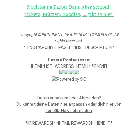
Noch keine Karte? Dann aber schnell!
Tickets, Mützen, Hoodies, ... gibt es hier.
Copyright © *|CURRENT_YEAR|* *|LIST:COMPANY|*, All
rights reserved.
*|IFNOT:ARCHIVE_PAGE|* *|LIST:DESCRIPTION|*
Unsere Postadresse:
*|HTML:LIST_ADDRESS_HTML|* *|END:IF|*
Daten anpassen oder Abmelden?
Du kannst
deine Daten hier anpassen
oder
dich hier von
den SID-News abmelden
.
*|IF:REWARDS|* *|HTML:REWARDS|* *|END:IF|*