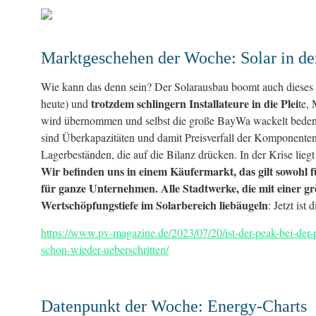
Marktgeschehen der Woche: Solar in de
Wie kann das denn sein? Der Solarausbau boomt auch dieses 
trotzdem schlingern Installateure in die Plei
heute) und
te,
wird übernommen und selbst die große BayWa wackelt beden
sind Überkapazitäten und damit Preisverfall der Komponenten
Lagerbeständen, die auf die Bilanz drücken. In der Krise lieg
Wir befinden uns in einem Käufermarkt, das gilt sowohl f
für ganze Unternehmen. Alle Stadtwerke, die mit einer g
Wertschöpfungstiefe im Solarbereich liebäugeln
: Jetzt ist
https://www.pv-magazine.de/2023/07/20/ist-der-peak-bei-der-
schon-wieder-ueberschritten/
Datenpunkt der Woche: Energy-Charts