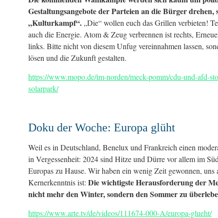
Gestaltungsangebote der Parteien an die Bürger drehen,
„Kulturkampf“.
„Die“ wollen euch das Grillen verbieten! Te
auch die Energie. Atom & Zeug verbrennen ist rechts, Erneue
links. Bitte nicht von diesem Unfug vereinnahmen lassen, so
lösen und die Zukunft gestalten.
https://www.mopo.de/im-norden/meck-pomm/cdu-und-afd-sto
solarpark/
Doku der Woche: Europa glüht
Weil es in Deutschland, Benelux und Frankreich einen modera
in Vergessenheit: 2024 sind Hitze und Dürre vor allem im S
Europas zu Hause. Wir haben ein wenig Zeit gewonnen, uns 
Die wichtigste Herausforderung der Me
Kernerkenntnis ist:
nicht mehr den Winter, sondern den Sommer zu überleb
https://www.arte.tv/de/videos/111674-000-A/europa-glueht/