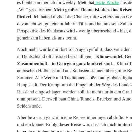
es bleibt sommerlich im weekly. Metti hat
letzte Woche
aus de
Mein großes Thema ist, dass das Reise
„Wir“ geschrieben.
fördert
Ge
. Ich hatte kürzlich die Chance, mit zwei Freunden
davon lebt seit gut einem Jahr in Tiflis und hat uns sein Zuha
Perspektive des Kaukasus wird - wenig überraschend - klar, d
gemeinsam haben als uns trennt.
Noch mehr wurde mir dort vor Augen geführt, dass viele der
Klimawandel, Geopo
in Deutschland oft abstrakt beschäftigen –
Zusammenhalt – in Georgien ganz konkret sind
: „Klima-T
arabischen Halbinsel und aus Südasien staunen über grüne B
Sommer. Alte Werte und Traditionen stoßen auf globale digit
Hauptstadt. Der Kampf um die Frage, ob der Weg des Landes 
Russland eingeschlagen werden soll, ist nicht nur in den Graff
omnipräsent. Derweil baut China Tunnels, Brücken und Auto
Seidenstraße.
Aber bevor ich ganz in meine Reiseerinnerungen abdrifte: Ein
in den
und ein kleiner Erfolg dieser Reise war, dass ich mich
habe. Inzwischen höre ich im Alltag fast permanent Podcast, 