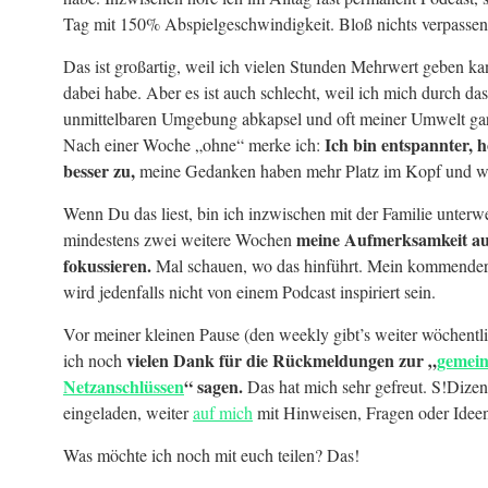
Tag mit 150% Abspielgeschwindigkeit. Bloß nichts verpassen
Das ist großartig, weil ich vielen Stunden Mehrwert geben ka
dabei habe. Aber es ist auch schlecht, weil ich mich durch d
unmittelbaren Umgebung abkapsel und oft meiner Umwelt gar 
Ich bin entspannter, 
Nach einer Woche „ohne“ merke ich:
besser zu,
meine Gedanken haben mehr Platz im Kopf und we
Wenn Du das liest, bin ich inzwischen mit der Familie unterw
meine Aufmerksamkeit auf
mindestens zwei weitere Wochen
fokussieren.
Mal schauen, wo das hinführt. Mein kommender
wird jedenfalls nicht von einem Podcast inspiriert sein.
Vor meiner kleinen Pause (den weekly gibt’s weiter wöchentl
vielen Dank für die Rückmeldungen zur „
gemei
ich noch
Netzanschlüssen
“ sagen.
Das hat mich sehr gefreut. S!Dizen
eingeladen, weiter
auf mich
mit Hinweisen, Fragen oder Ide
Was möchte ich noch mit euch teilen? Das!