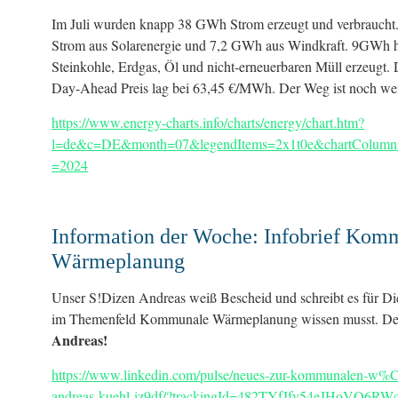
Im Juli wurden knapp 38 GWh Strom erzeugt und verbrauch
Strom aus Solarenergie und 7,2 GWh aus Windkraft. 9GWh h
Steinkohle, Erdgas, Öl und nicht-erneuerbaren Müll erzeugt.
Day-Ahead Preis lag bei 63,45 €/MWh. Der Weg ist noch weit, 
https://www.energy-charts.info/charts/energy/chart.htm?
l=de&c=DE&month=07&legendItems=2x1t0e&chartColumnS
=2024
Information der Woche: Infobrief Kom
Wärmeplanung
Unser S!Dizen Andreas weiß Bescheid und schreibt es für D
im Themenfeld Kommunale Wärmeplanung wissen musst. D
Andreas!
https://www.linkedin.com/pulse/neues-zur-kommunalen-w
andreas-kuehl-iz9df/?trackingId=482TYfJfy54eJHoVQ6