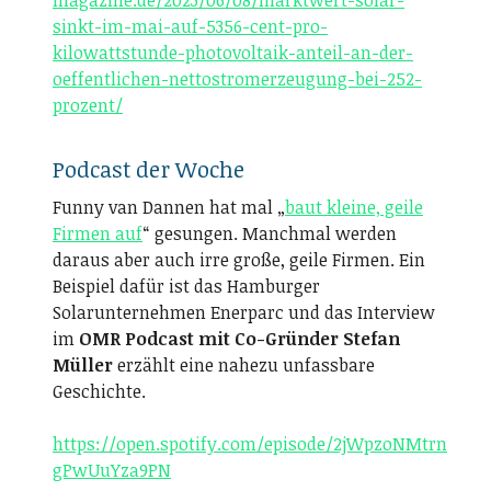
magazine.de/2023/06/08/marktwert-solar-
sinkt-im-mai-auf-5356-cent-pro-
kilowattstunde-photovoltaik-anteil-an-der-
oeffentlichen-nettostromerzeugung-bei-252-
prozent/
Podcast der Woche
Funny van Dannen hat mal „
baut kleine, geile
Firmen auf
“ gesungen. Manchmal werden
daraus aber auch irre große, geile Firmen. Ein
Beispiel dafür ist das Hamburger
Solarunternehmen Enerparc und das Interview
im
OMR Podcast mit Co-Gründer Stefan
Müller
erzählt eine nahezu unfassbare
Geschichte.
https://open.spotify.com/episode/2jWpzoNMtrn
gPwUuYza9PN