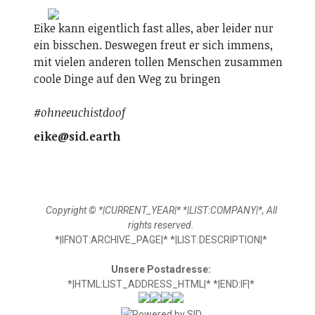
Eike kann eigentlich fast alles, aber leider nur
ein bisschen. Deswegen freut er sich immens,
mit vielen anderen tollen Menschen zusammen
coole Dinge auf den Weg zu bringen
#ohneeuchistdoof
eike@sid.earth
Copyright © *|CURRENT_YEAR|* *|LIST:COMPANY|*, All
rights reserved.
*|IFNOT:ARCHIVE_PAGE|* *|LIST:DESCRIPTION|*
Unsere Postadresse:
*|HTML:LIST_ADDRESS_HTML|* *|END:IF|*