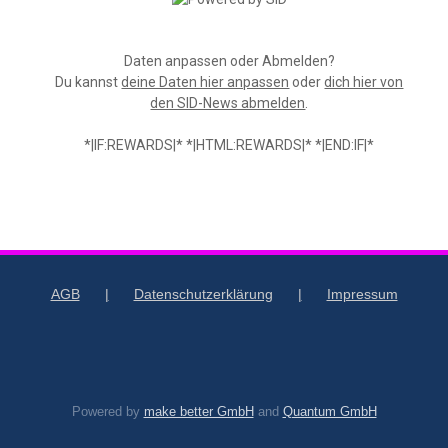
Daten anpassen oder Abmelden?
Du kannst
deine Daten hier anpassen
oder
dich hier von
den SID-News abmelden
.
*|IF:REWARDS|* *|HTML:REWARDS|* *|END:IF|*
AGB
Datenschutzerklärung
Impressum
Powered by
make better GmbH
and
Quantum GmbH