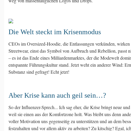
weg von massentauglichen Logos und Drops.
Die Welt steckt im Krisenmodus
CEOs im Oversized-Hoodie, die Entlassungen verkünden, wirken f
Streetwear, einst das Symbol von Aufbruch und Rebellion, passt n
– es ist das Ende eines Milliardenmarktes, der die Modewelt domin
entspannte Führungskultur stand. Jetzt weht ein anderer Wind: Ern
Substanz sind gefragt! Echt jetzt!
Aber Krise kann auch geil sein…?
So der Influenzer-Sprech... Ich sag eher, die Krise bringt neue un
weil sie einen aus der Komfortzone holt. Was bleibt uns denn ander
voller Motivation uns gegenseitig zu unterstützen und an dem be
festzuhalten und vor allem aktiv zu arbeiten? Zu kitschig? Egal, 