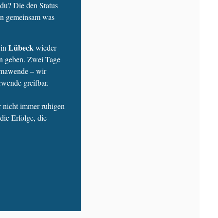
 du? Die den Status
man gemeinsam was
Lübeck
in
wieder
den geben. Zwei Tage
limawende – wir
rwende greifbar.
 nicht immer ruhigen
die Erfolge, die