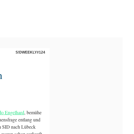
S!DWEEKLY#124
n
do Engelhard
, bemühe
uensfrage entlang und
um SID nach Lübeck
 waren schon verkauft,