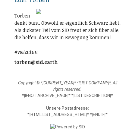
Torben
denkt bunt. Obwohl er eigentlich Schwarz liebt.
Als dickster Teil vom SID freut er sich über alle,
die helfen, dass wir in Bewegung kommen!
#vielzutun
torben@sid.earth
Copyright © *|CURRENT_YEAR|* *|LIST:COMPANY|*, All
rights reserved.
*|IFNOT:ARCHIVE_PAGE|* *|LIST:DESCRIPTION|*
Unsere Postadresse:
*|HTML:LIST_ADDRESS_HTML|* *|END:IF|*