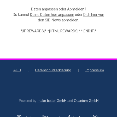
Daten anpassen oder Abmelden?
Du kannst
Deine Daten hier anpassen
oder
Dich hier von
den SID-News abmelden
.
*|IF:REWARDS|* *|HTML:REWARDS|* *|END:IF|*
AGB
Datenschutzerklärung
Impressum
Powered by
make better GmbH
and
Quantum GmbH