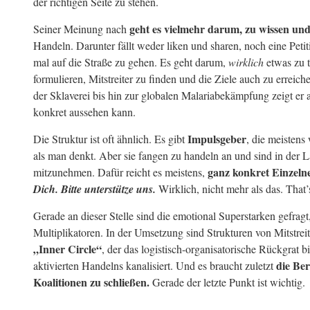
der richtigen Seite zu stehen.
geht es vielmehr darum, zu wissen un
Seiner Meinung nach
Handeln. Darunter fällt weder liken und sharen, noch eine Peti
mal auf die Straße zu gehen. Es geht darum,
wirklich
etwas zu t
formulieren, Mitstreiter zu finden und die Ziele auch zu errei
der Sklaverei bis hin zur globalen Malariabekämpfung zeigt er 
konkret aussehen kann.
Impulsgeber
Die Struktur ist oft ähnlich. Es gibt
, die meistens
als man denkt. Aber sie fangen zu handeln an und sind in der
ganz konkret Einzeln
mitzunehmen. Dafür reicht es meistens,
Dich. Bitte unterstütze uns.
Wirklich, nicht mehr als das. That’s
Gerade an dieser Stelle sind die emotional Superstarken gefragt,
Multiplikatoren. In der Umsetzung sind Strukturen von Mitstre
„Inner Circle“
, der das logistisch-organisatorische Rückgrat bi
die Ber
aktivierten Handelns kanalisiert. Und es braucht zuletzt
Koalitionen zu schließen.
Gerade der letzte Punkt ist wichtig.