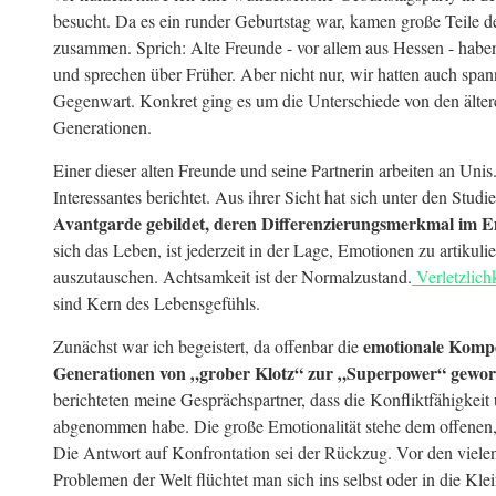
besucht. Da es ein runder Geburtstag war, kamen große Teile d
zusammen. Sprich: Alte Freunde - vor allem aus Hessen - haben
und sprechen über Früher. Aber nicht nur, wir hatten auch spa
Gegenwart. Konkret ging es um die Unterschiede von den älter
Generationen.
Einer dieser alten Freunde und seine Partnerin arbeiten an Uni
Interessantes berichtet. Aus ihrer Sicht hat sich unter den Stud
Avantgarde gebildet, deren Differenzierungsmerkmal im Em
sich das Leben, ist jederzeit in der Lage, Emotionen zu artikuli
auszutauschen. Achtsamkeit ist der Normalzustand.
Verletzlich
sind Kern des Lebensgefühls.
emotionale Kompe
Zunächst war ich begeistert, da offenbar die
Generationen von „grober Klotz“ zur „Superpower“ geword
berichteten meine Gesprächspartner, dass die Konfliktfähigkeit 
abgenommen habe. Die große Emotionalität stehe dem offenen,
Die Antwort auf Konfrontation sei der Rückzug. Vor den viele
Problemen der Welt flüchtet man sich ins selbst oder in die Kle