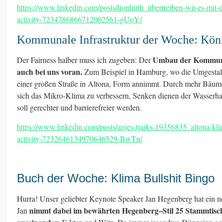
https://www.linkedin.com/posts/lionhirth_übertreiben-wir-es-mit
activity-7234786866712002561-gUoY/
Kommunale Infrastruktur der Woche: Köni
Umbau der Kommune
Der Fairness halber muss ich zugeben: Der
auch bei uns voran.
Zum Beispiel in Hamburg, wo die Umgestal
einer großen Straße in Altona, Form annimmt. Durch mehr Bäume
sich das Mikro-Klima zu verbessern, Senken dienen der Wasserha
soll gerechter und barrierefreier werden.
https://www.linkedin.com/posts/anjes-tjarks-19356835_altona-k
activity-7232646134970646529-BwTn/
Buch der Woche: Klima Bullshit Bingo
Hurra! Unser geliebter Keynote Speaker Jan Hegenberg hat ein n
nimmt dabei im bewährten Hegenberg–Stil 25 Stammtisc
Jan