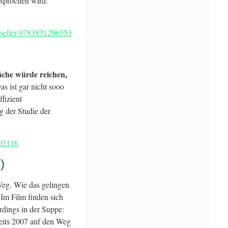
sprochen wird:
stseller-9783831206353
äche würde reichen,
as ist gar nicht sooo
fizient
g der Studie der
002116
)
Weg. Wie das gelingen
 Im Film finden sich
erdings in der Suppe:
eits 2007 auf den Weg