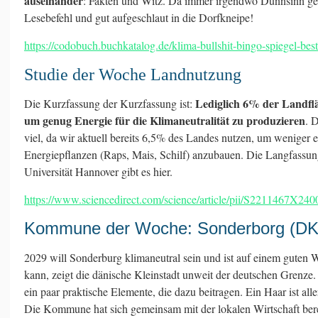
auseinander
: Fakten und Witz. Da immer irgendwo Dünnsinn ge
Lesebefehl und gut aufgeschlaut in die Dorfkneipe!
https://codobuch.buchkatalog.de/klima-bullshit-bingo-spiegel-be
Studie der Woche Landnutzung
Lediglich 6% der Landfl
Die Kurzfassung der Kurzfassung ist:
um genug Energie für die Klimaneutralität zu produzieren
. D
viel, da wir aktuell bereits 6,5% des Landes nutzen, um weniger ef
Energiepflanzen (Raps, Mais, Schilf) anzubauen. Die Langfassun
Universität Hannover gibt es hier.
https://www.sciencedirect.com/science/article/pii/S2211467X24
Kommune der Woche: Sonderborg (DK
2029 will Sonderburg klimaneutral sein und ist auf einem guten 
kann, zeigt die dänische Kleinstadt unweit der deutschen Grenze.
ein paar praktische Elemente, die dazu beitragen. Ein Haar ist all
Die Kommune hat sich gemeinsam mit der lokalen Wirtschaft ber