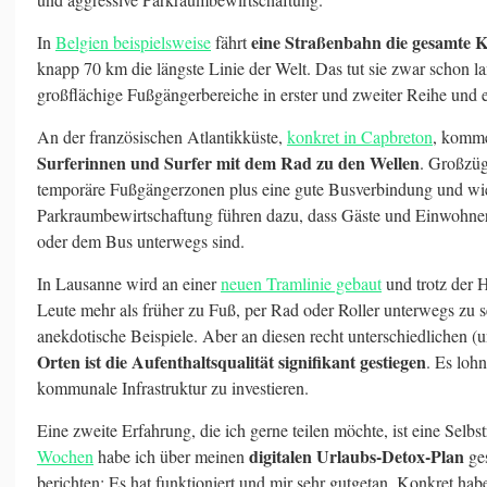
eine Straßenbahn die gesamte 
In
Belgien beispielsweise
fährt
knapp 70 km die längste Linie der Welt. Das tut sie zwar schon la
großflächige Fußgängerbereiche in erster und zweiter Reihe und 
An der französischen Atlantikküste,
konkret in Capbreton
, komme
Surferinnen und Surfer mit dem Rad zu den Wellen
. Großzü
temporäre Fußgängerzonen plus eine gute Busverbindung und w
Parkraumbewirtschaftung führen dazu, dass Gäste und Einwohne
oder dem Bus unterwegs sind.
In Lausanne wird an einer
neuen Tramlinie gebaut
und trotz der 
Leute mehr als früher zu Fuß, per Rad oder Roller unterwegs zu sei
anekdotische Beispiele. Aber an diesen recht unterschiedlichen (
Orten ist die Aufenthaltsqualität signifikant gestiegen
. Es lohn
kommunale Infrastruktur zu investieren.
Eine zweite Erfahrung, die ich gerne teilen möchte, ist eine Selbs
digitalen Urlaubs-Detox-Plan
Wochen
habe ich über meinen
ges
berichten: Es hat funktioniert und mir sehr gutgetan. Konkret ha