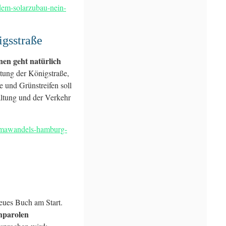
-dem-solarzubau-nein-
gsstraße
n geht natürlich
tung der Königstraße,
 und Grünstreifen soll
ltung und der Verkehr
limawandels-hamburg-
eues Buch am Start.
hparolen