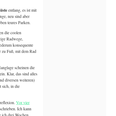
Küste
entlang, es ist mit
nge, neu sind aber
eben teures Parken.
n die coolen
gige Radwege,
iederum konsequente
r zu Fuß, mit dem Rad
Hanglage scheinen die
n. Klar, das sind alles
und diversen weiteren)
t sich, in die
treflexion.
Vor vier
chrieben. Ich kann
be ich drei Wochen