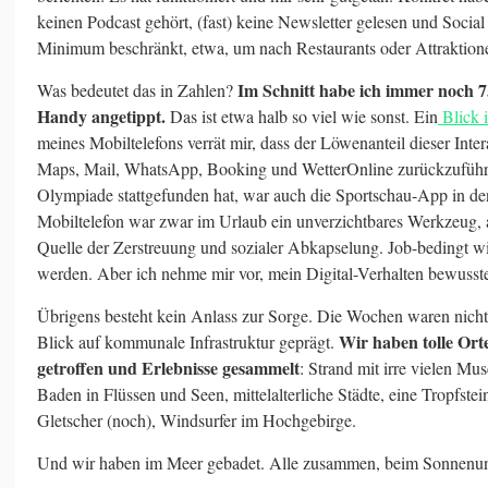
keinen Podcast gehört, (fast) keine Newsletter gelesen und Social
Minimum beschränkt, etwa, um nach Restaurants oder Attraktion
Im Schnitt habe ich immer noch 7
Was bedeutet das in Zahlen?
Handy angetippt.
Das ist etwa halb so viel wie sonst. Ein
Blick 
meines Mobiltelefons verrät mir, dass der Löwenanteil dieser Inte
Maps, Mail, WhatsApp, Booking und WetterOnline zurückzuführe
Olympiade stattgefunden hat, war auch die Sportschau-App in de
Mobiltelefon war zwar im Urlaub ein unverzichtbares Werkzeug, 
Quelle der Zerstreuung und sozialer Abkapselung. Job-bedingt w
werden. Aber ich nehme mir vor, mein Digital-Verhalten bewusster
Übrigens besteht kein Anlass zur Sorge. Die Wochen waren nicht
Wir haben tolle Ort
Blick auf kommunale Infrastruktur geprägt.
getroffen und Erlebnisse gesammelt
: Strand mit irre vielen Mus
Baden in Flüssen und Seen, mittelalterliche Städte, eine Tropfste
Gletscher (noch), Windsurfer im Hochgebirge.
Und wir haben im Meer gebadet. Alle zusammen, beim Sonnenun