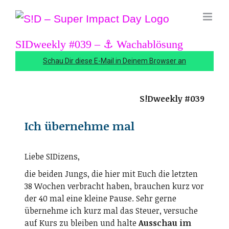
Zum
Inhalt
springen
SIDweekly #039 – ⚓️ Wachablösung
Schau Dir diese E-Mail in Deinem Browser an
S!Dweekly #039
Ich übernehme mal
Liebe SIDizens,
die beiden Jungs, die hier mit Euch die letzten
38 Wochen verbracht haben, brauchen kurz vor
der 40 mal eine kleine Pause. Sehr gerne
übernehme ich kurz mal das Steuer, versuche
auf Kurs zu bleiben und halte
Ausschau im