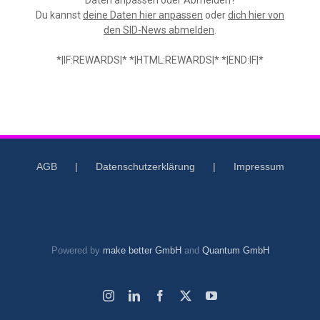
Daten anpassen oder Abmelden?
Du kannst
deine Daten hier anpassen
oder
dich hier von
den SID-News abmelden
.
*|IF:REWARDS|* *|HTML:REWARDS|* *|END:IF|*
AGB
Datenschutzerklärung
Impressum
Powered by
make better GmbH
and
Quantum GmbH
Instagram
LinkedIn
Facebook
X
YouTube