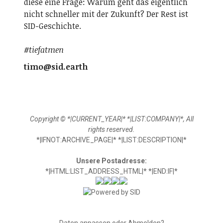
diese eine Frage: Warum geht das eigentlich
nicht schneller mit der Zukunft? Der Rest ist
SID-Geschichte.
#tiefatmen
timo@sid.earth
Copyright © *|CURRENT_YEAR|* *|LIST:COMPANY|*, All
rights reserved.
*|IFNOT:ARCHIVE_PAGE|* *|LIST:DESCRIPTION|*
Unsere Postadresse:
*|HTML:LIST_ADDRESS_HTML|* *|END:IF|*