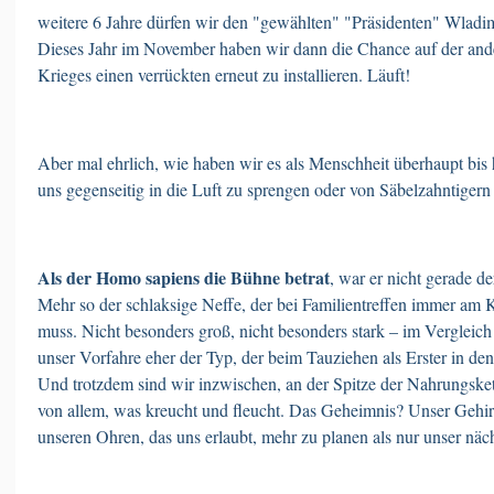
weitere 6 Jahre dürfen wir den "gewählten" "Präsidenten" Wladimi
Dieses Jahr im November haben wir dann die Chance auf der ande
Krieges einen verrückten erneut zu installieren. Läuft!
Aber mal ehrlich, wie haben wir es als Menschheit überhaupt bis 
uns gegenseitig in die Luft zu sprengen oder von Säbelzahntiger
Als der Homo sapiens die Bühne betrat
, war er nicht gerade d
Mehr so der schlaksige Neffe, der bei Familientreffen immer am K
muss. Nicht besonders groß, nicht besonders stark – im Vergleic
unser Vorfahre eher der Typ, der beim Tauziehen als Erster in d
Und trotzdem sind wir inzwischen, an der Spitze der Nahrungsket
von allem, was kreucht und fleucht. Das Geheimnis? Unser Gehi
unseren Ohren, das uns erlaubt, mehr zu planen als nur unser näc