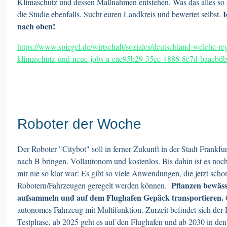
Klimaschutz und dessen Maßnahmen entstehen. Was das alles so 
I
die Studie ebenfalls. Sucht euren Landkreis und bewertet selbst.
nach oben!
https://www.spiegel.de/wirtschaft/soziales/deutschland-welche-re
klimaschutz-und-neue-jobs-a-eae95b29-35ee-4886-8e7d-baaebdb
Roboter der Woche
Der Roboter "Citybot" soll in ferner Zukunft in der Stadt Frankf
nach B bringen. Vollautonom und kostenlos. Bis dahin ist es noc
mir nie so klar war: Es gibt so viele Anwendungen, die jetzt sch
Pflanzen bewäss
Robotern/Fahrzeugen geregelt werden können.
aufsammeln und auf dem Flughafen Gepäck transportieren.
C
autonomes Fahrzeug mit Multifunktion. Zurzeit befindet sich der 
Testphase, ab 2025 geht es auf den Flughafen und ab 2030 in den