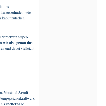
t, uns
 herauszufinden, wie
r kaputtzulachen.
l vernetzten Super-
n wir also genau das:
en und dabei vielleicht
Arndt
an. Vorstand
 Pumpspeicherkraftwerk
0% erneuerbare