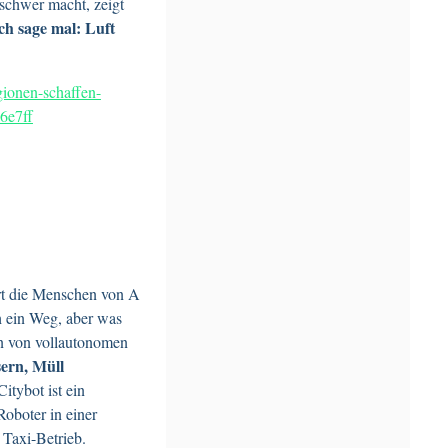
schwer macht, zeigt
ch sage mal: Luft
gionen-schaffen-
6e7ff
urt die Menschen von A
h ein Weg, aber was
on von vollautonomen
ern, Müll
itybot ist ein
Roboter in einer
 Taxi-Betrieb.