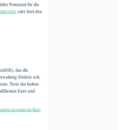
ller Potenzial für die
Interview
oder hört den
enDiS), das die
waltung fördern soll,
orm. Trotz der hohen
Millionen Euro und
knappe-ressourcen-fuer-