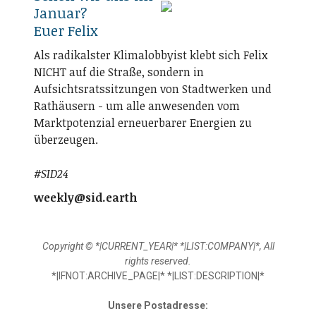
Januar?
Euer Felix
Als radikalster Klimalobbyist klebt sich Felix
NICHT auf die Straße, sondern in
Aufsichtsratssitzungen von Stadtwerken und
Rathäusern - um alle anwesenden vom
Marktpotenzial erneuerbarer Energien zu
überzeugen.
#SID24
weekly@sid.earth
Copyright © *|CURRENT_YEAR|* *|LIST:COMPANY|*, All
rights reserved.
*|IFNOT:ARCHIVE_PAGE|* *|LIST:DESCRIPTION|*
Unsere Postadresse: