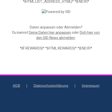
*|HTML:LIST_ADDRESS_HTML|* *|END:IF|*
Daten anpassen oder Abmelden?
Du kannst
Deine Daten hier anpassen
oder
Dich hier von
den SID-News abmelden
.
*|IF:REWARDS|* *|HTML:REWARDS|* *|END:IF|*
AGB
Datenschutzerklärung
Impressum