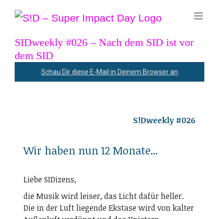
Zum
Inhalt
springen
SIDweekly #026 – Nach dem SID ist vor
dem SID
Schau Dir diese E-Mail in Deinem Browser an
S!Dweekly #026
Wir haben nun 12 Monate...
Liebe SIDizens,
die Musik wird leiser, das Licht dafür heller.
Die in der Luft liegende Ekstase wird von kalter