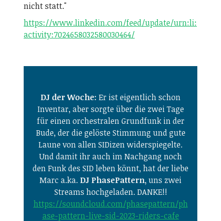
nicht statt."
https://www.linkedin.com/feed/update/urn:li:
activity:7024658032580030464/
DJ der Woche:
Er ist eigentlich schon
Inventar, aber sorgte über die zwei Tage
für einen orchestralen Grundfunk in der
Bude, der die gelöste Stimmung und gute
Laune von allen SIDizen widerspiegelte.
Und damit ihr auch im Nachgang noch
den Funk des SID leben könnt, hat der liebe
Marc a.ka.
DJ PhasePattern,
uns zwei
Streams hochgeladen. DANKE!!
https://soundcloud.com/phasepattern/ph
ase-pattern-live-sid-2023-riders-cafe