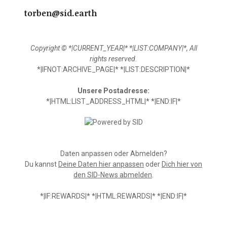
torben@sid.earth
Copyright © *|CURRENT_YEAR|* *|LIST:COMPANY|*, All
rights reserved.
*|IFNOT:ARCHIVE_PAGE|* *|LIST:DESCRIPTION|*
Unsere Postadresse:
*|HTML:LIST_ADDRESS_HTML|* *|END:IF|*
Daten anpassen oder Abmelden?
Du kannst
Deine Daten hier anpassen
oder
Dich hier von
den SID-News abmelden
.
*|IF:REWARDS|* *|HTML:REWARDS|* *|END:IF|*