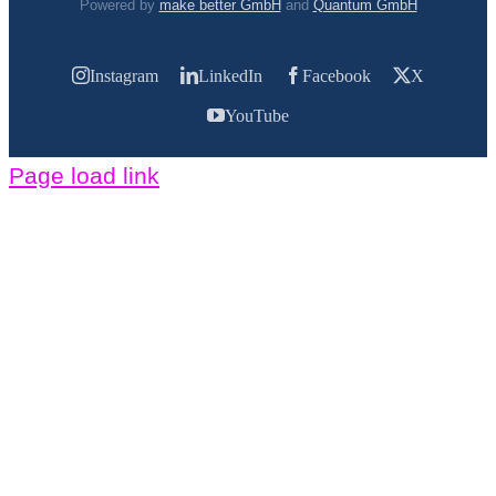
Powered by
make better GmbH
and
Quantum GmbH
Instagram
LinkedIn
Facebook
X
YouTube
Page load link