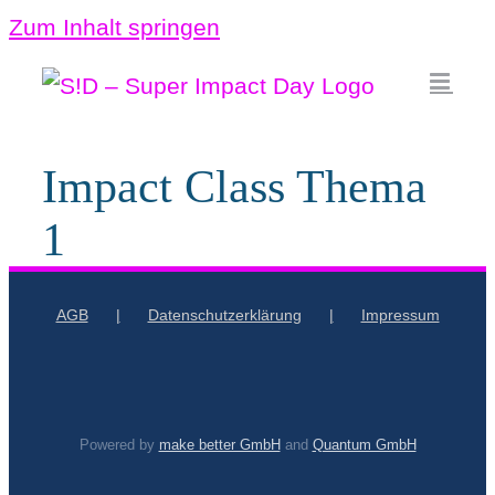
Zum Inhalt springen
Impact Class Thema
1
AGB
Datenschutzerklärung
Impressum
Powered by
make better GmbH
and
Quantum GmbH