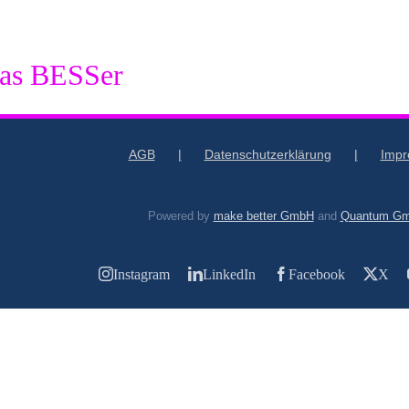
as BESSer
AGB
Datenschutzerklärung
Imp
Powered by
make better GmbH
and
Quantum G
Instagram
LinkedIn
Facebook
X