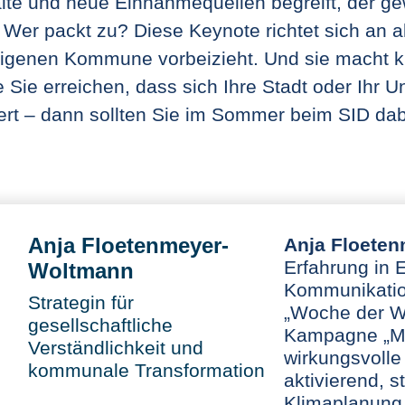
lte und neue Einnahmequellen begreift, der ge
: Wer packt zu? Diese Keynote richtet sich an a
igenen Kommune vorbeizieht. Und sie macht kl
e Sie erreichen, dass sich Ihre Stadt oder Ihr 
ert – dann sollten Sie im Sommer beim SID dab
Anja Floetenmeyer-
Anja Floete
Erfahrung in 
Woltmann
Kommunikation
Strategin für
„Woche der W
gesellschaftliche
Kampagne „Mei
Verständlichkeit und
wirkungsvolle
kommunale Transformation
aktivierend, 
Klimaplanung