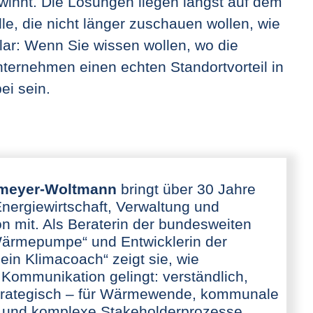
winnt. Die Lösungen liegen längst auf dem
lle, die nicht länger zuschauen wollen, wie
ar: Wenn Sie wissen wollen, wo die
Unternehmen einen echten Standortvorteil in
ei sein.
nmeyer-Woltmann
bringt über 30 Jahre
Energiewirtschaft, Verwaltung und
 mit. Als Beraterin der bundesweiten
ärmepumpe“ und Entwicklerin der
n Klimacoach“ zeigt sie, wie
 Kommunikation gelingt: verständlich,
strategisch – für Wärmewende, kommunale
 und komplexe Stakeholderprozesse.