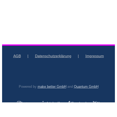
AGB
Datenschutzerklärung
Impressum
Powered by
make better GmbH
and
Quantum GmbH
Instagram
LinkedIn
Facebook
X
YouTube