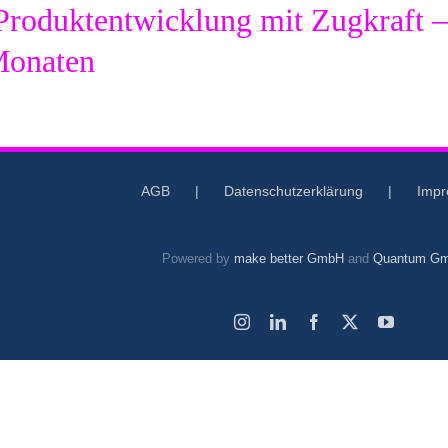
Produktentwicklung mit Zugkraft – 
Monaten
AGB
Datenschutzerklärung
Imp
Powered by
make better GmbH
and
Quantum G
Instagram
LinkedIn
Facebook
X
YouTub