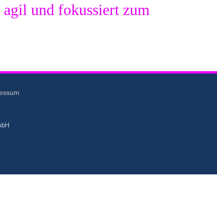
agil und fokussiert zum
ressum
mbH
e