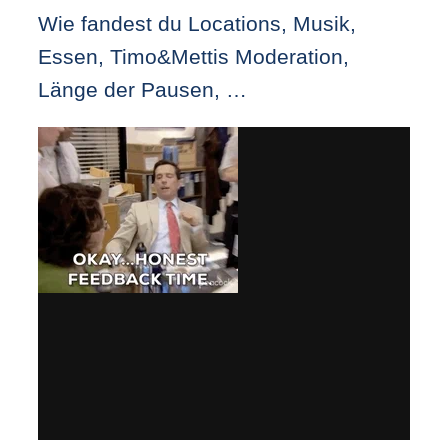
Wie fandest du Locations, Musik,
Essen, Timo&Mettis Moderation,
Länge der Pausen, …